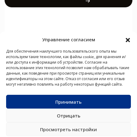
Просмотреть товар
Управление согласием
Для обеспечения наилучшего пользовательского опыта мы
используем такие технологии, как файлы cookie, для хранения и/
или доступа к информации об устройстве. Согласие на
использование этих технологий позволит нам обрабатывать такие
данные, как поведение при просмотре страниц или уникальные
КОНДИЦИОНЕРЫ
ТЕПЛОВЫЕ
ФАНКОЙЛЫ
VRF-
ПОЛЕЗНЫЕ ССЫЛКИ
идентификаторы на этом сайте. Отказ от согласия или его отзыв
НАСОСЫ
СИСТЕМЫ
О NØRDIS
ВОЗДУХ–
могут негативно повлиять на работу некоторых функций сайта.
ВОДА
Новости
Контакты
Принимать
Отрицать
NØRDIS — интеллектуальные решения для отопления и
охлаждения
Просмотреть настройки
© Авторские права 2026
RU
/
Русский