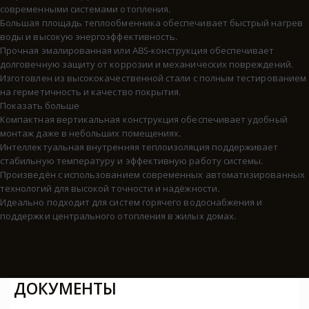
современными системами отопления.
Большая площадь теплообменника обеспечивает быстрый нагрев
воды и высокую энергоэффективность.
Прочная эмалированная или ABS-конструкция обеспечивает
долговечную защиту от коррозии и механических повреждений.
Изготовлен из высококачественной стали с полным тестированием
на герметичность и качество покрытия.
Показать больше
Компактная вертикальная конструкция обеспечивает удобный
монтаж даже в небольших помещениях.
Интеллектуальная внутренняя теплоизоляция поддерживает
стабильную температуру и эффективную работу системы.
Произведён с использованием современных автоматизированных
технологий для высокой точности и надёжности.
Идеально подходит для систем горячего водоснабжения и
поддержки центрального отопления в жилых домах.
ДОКУМЕНТЫ