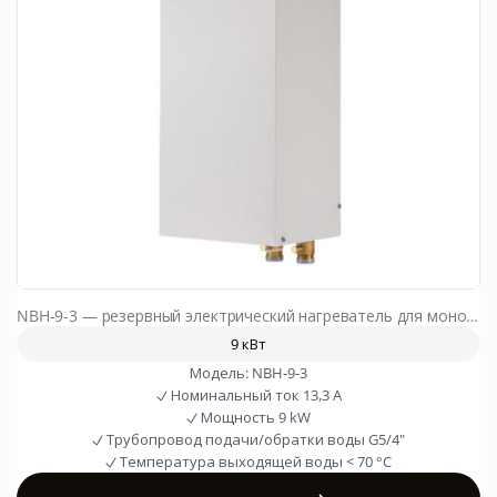
NBH-9-3 — резервный электрический нагреватель для моноблочного теплового насоса
9 кВт
Модель:
NBH-9-3
Номинальный ток
13,3 A
Мощность
9 kW
Трубопровод подачи/обратки воды
G5/4"
Температура выходящей воды
< 70 °C